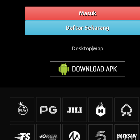
Masuk
Daftar Sekarang
Desktop
Wap