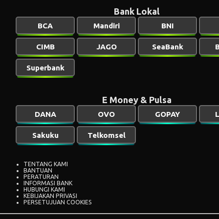
Bank Lokal
BCA
Mandiri
BNI
CIMB
JAGO
SeaBank
Superbank
E Money & Pulsa
DANA
OVO
GOPAY
L
Sakuku
Telkomsel
TENTANG KAMI
BANTUAN
PERATURAN
INFORMASI BANK
HUBUNGI KAMI
KEBIJAKAN PRIVASI
PERSETUJUAN COOKIES