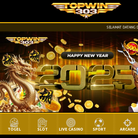
SELAMAT DATANG DI WE
TOGEL
SLOT
LIVE CASINO
SPORT
ARCADE